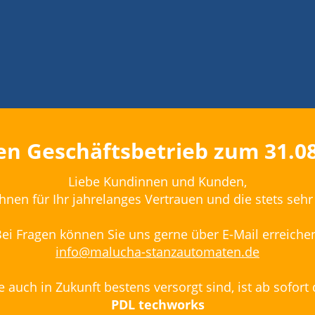
n Geschäftsbetrieb zum 31.08.
Liebe Kundinnen und Kunden,
hnen für Ihr jahrelanges Vertrauen und die stets se
ei Fragen können Sie uns gerne über E-Mail erreiche
info@malucha-stanzautomaten.de
e auch in Zukunft bestens versorgt sind, ist ab sofort 
PDL techworks